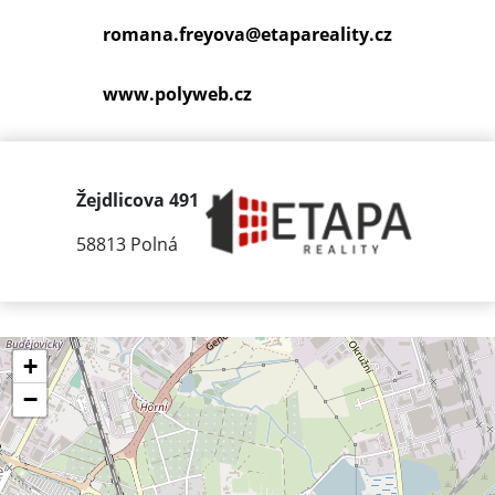
romana.freyova@
etapareality.cz
www.polyweb.cz
Žejdlicova 491
58813 Polná
+
−