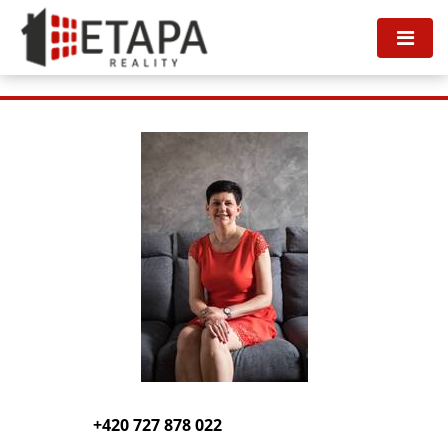
Tato nemovitost neexistuje, již nejspíš byla smazána.
Zpět na hlavní stranu
.
+420 727 878 022