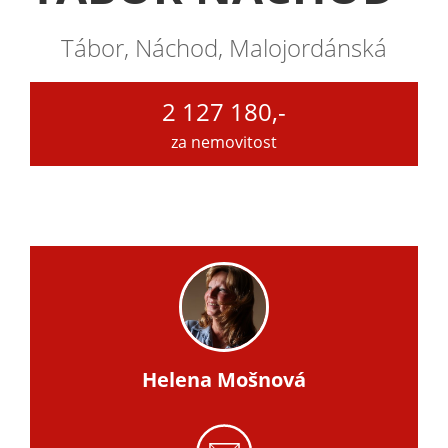
Tábor, Náchod, Malojordánská
2 127 180,-
za nemovitost
Helena Mošnová