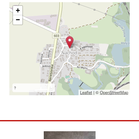
+
−
?
Leaflet
|
©
OpenStreetMap