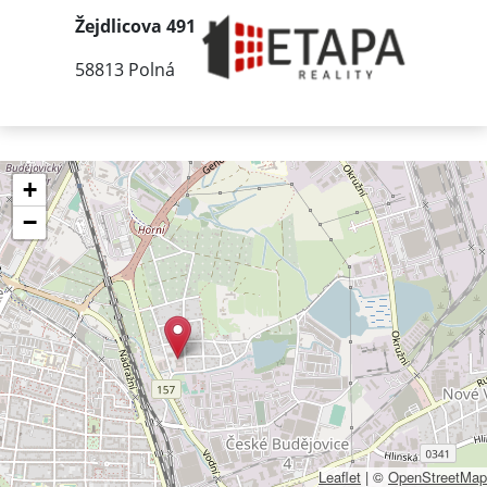
Žejdlicova 491
58813 Polná
+
−
Leaflet
|
©
OpenStreetMap