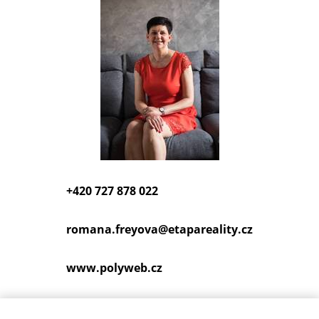
+420 727 878 022
romana.freyova@
etapareality.cz
www.polyweb.cz