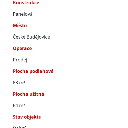
Konstrukce
Panelová
Město
České Budějovice
Operace
Prodej
Plocha podlahová
2
63 m
Plocha užitná
2
64 m
Stav objektu