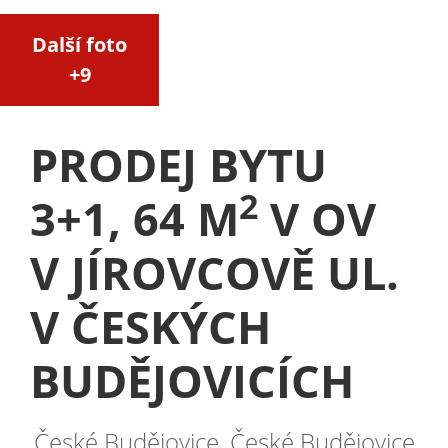
Další foto
+9
PRODEJ BYTU
2
3+1, 64 M
V OV
V JÍROVCOVĚ UL.
V ČESKÝCH
BUDĚJOVICÍCH
České Budějovice, České Budějovice