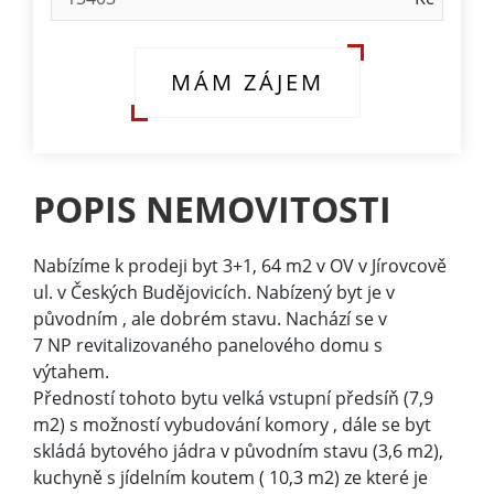
MÁM ZÁJEM
POPIS NEMOVITOSTI
Nabízíme k prodeji byt 3+1, 64 m2 v OV v Jírovcově
ul. v Českých Budějovicích. Nabízený byt je v
původním , ale dobrém stavu. Nachází se v
7 NP revitalizovaného panelového domu s
výtahem.
Předností tohoto bytu velká vstupní předsíň (7,9
m2) s možností vybudování komory , dále se byt
skládá bytového jádra v původním stavu (3,6 m2),
kuchyně s jídelním koutem ( 10,3 m2) ze které je