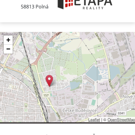
58813 Polná
+
−
Leaflet
|
©
OpenStreetMap