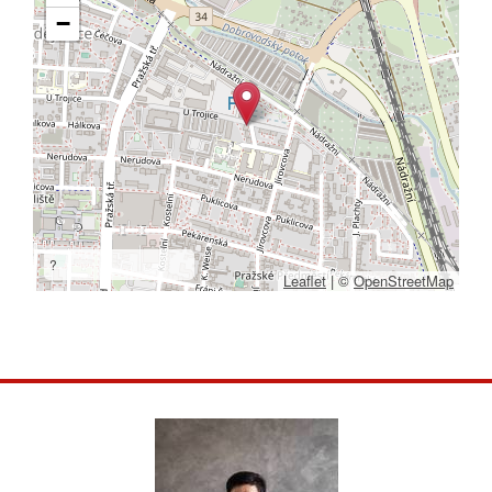
−
?
Leaflet
|
©
OpenStreetMap