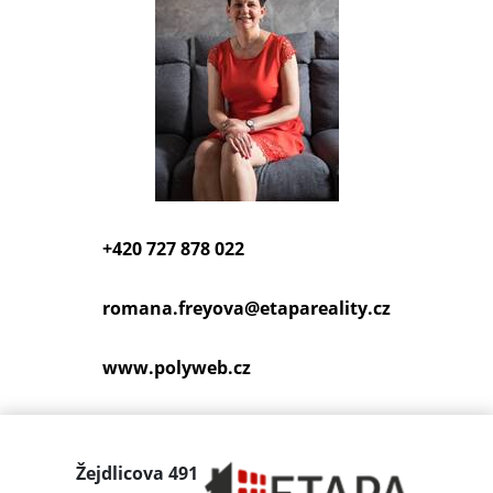
+420 727 878 022
romana.freyova@
etapareality.cz
www.polyweb.cz
Žejdlicova 491