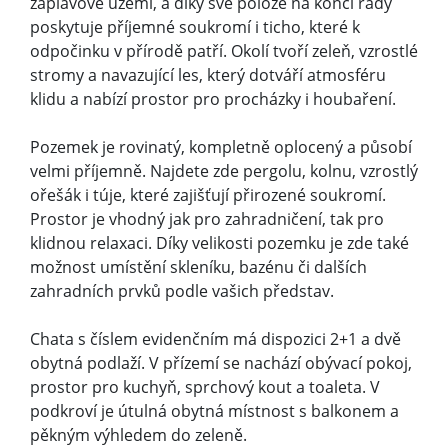
záplavové území, a díky své poloze na konci řady
poskytuje příjemné soukromí i ticho, které k
odpočinku v přírodě patří. Okolí tvoří zeleň, vzrostlé
stromy a navazující les, který dotváří atmosféru
klidu a nabízí prostor pro procházky i houbaření.
Pozemek je rovinatý, kompletně oplocený a působí
velmi příjemně. Najdete zde pergolu, kolnu, vzrostlý
ořešák i túje, které zajišťují přirozené soukromí.
Prostor je vhodný jak pro zahradničení, tak pro
klidnou relaxaci. Díky velikosti pozemku je zde také
možnost umístění skleníku, bazénu či dalších
zahradních prvků podle vašich představ.
Chata s číslem evidenčním má dispozici 2+1 a dvě
obytná podlaží. V přízemí se nachází obývací pokoj,
prostor pro kuchyň, sprchový kout a toaleta. V
podkroví je útulná obytná místnost s balkonem a
pěkným výhledem do zeleně.