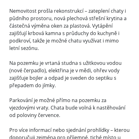
Nemovitost prošla rekonstrukcí – zateplení chaty i
půdního prostoru, nová plechová střešní krytina a
částečná výměna oken za plastová. Vytápění
zajišťují krbová kamna s průduchy do kuchyně i
podkroví, takže je možné chatu využívat i mimo
letní sezónu.
Na pozemku je vrtaná studna s užitkovou vodou
(nové čerpadlo), elektřina je v mědi, ohřev vody
zajišťuje bojler a odpad je sveden do septiku s
přepadem do jímky.
Parkování je možné přímo na pozemku za
vjezdovými vraty. Chata bude volná k nastěhování
od poloviny července.
Pro více informací nebo sjednání prohlídky – kterou
doporučuji zejména pro příjemné, tiché místo u