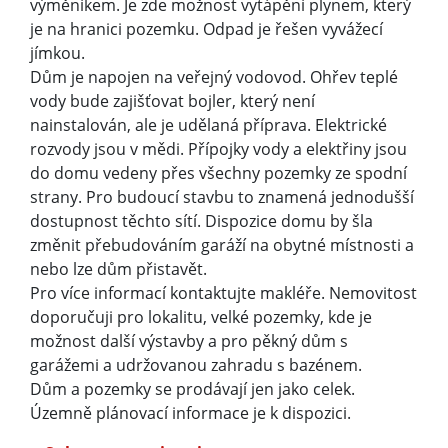
výměníkem. Je zde možnost vytápění plynem, který
je na hranici pozemku. Odpad je řešen vyvážecí
jímkou.
Dům je napojen na veřejný vodovod. Ohřev teplé
vody bude zajišťovat bojler, který není
nainstalován, ale je udělaná příprava. Elektrické
rozvody jsou v mědi. Přípojky vody a elektřiny jsou
do domu vedeny přes všechny pozemky ze spodní
strany. Pro budoucí stavbu to znamená jednodušší
dostupnost těchto sítí. Dispozice domu by šla
změnit přebudováním garáží na obytné místnosti a
nebo lze dům přistavět.
Pro více informací kontaktujte makléře. Nemovitost
doporučuji pro lokalitu, velké pozemky, kde je
možnost další výstavby a pro pěkný dům s
garážemi a udržovanou zahradu s bazénem.
Dům a pozemky se prodávají jen jako celek.
Územně plánovací informace je k dispozici.