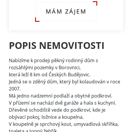
MÁM ZÁJEM
POPIS NEMOVITOSTI
Nabízíme k prodeji pěkný rodinný dům s
rozsáhlými pozemky v Borovnici,
která leží 8 km od Českých Budějovic.
Jedná se o zděný dům, který byl kolaudován v roce
2007.
Má jedno nadzemní podlaží a obytné podkroví.
V přízemí se nachází dvě garáže a hala s kuchyní.
Dřevěné schodiště vede do podkroví, kde je
obývací pokoj, ložnice a koupelna.
V koupelně je sprchový kout, umyvadlová skříňka,
toaleta a topný žebřík.