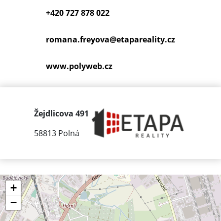
+420 727 878 022
romana.freyova@
etapareality.cz
www.polyweb.cz
Žejdlicova 491
58813 Polná
+
−