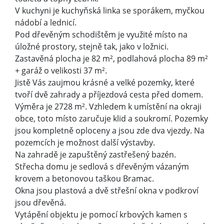
V kuchyni je kuchyňská linka se sporákem, myčkou
nádobí a lednicí.
Pod dřevěným schodištěm je využité místo na
úložné prostory, stejně tak, jako v ložnici.
Zastavěná plocha je 82 m², podlahová plocha 89 m²
+ garáž o velikosti 37 m².
Jistě Vás zaujmou krásné a velké pozemky, které
tvoří dvě zahrady a příjezdová cesta před domem.
Výměra je 2728 m². Vzhledem k umístění na okraji
obce, toto místo zaručuje klid a soukromí. Pozemky
jsou kompletně oploceny a jsou zde dva vjezdy. Na
pozemcích je možnost další výstavby.
Na zahradě je zapuštěný zastřešený bazén.
Střecha domu je sedlová s dřevěným vázaným
krovem a betonovou taškou Bramac.
Okna jsou plastová a dvě střešní okna v podkroví
jsou dřevěná.
Vytápění objektu je pomocí krbových kamen s