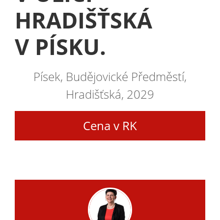
HRADIŠŤSKÁ
V PÍSKU.
Písek, Budějovické Předměstí,
Hradišťská, 2029
Cena v RK