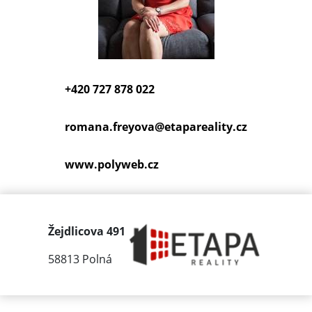
+420 727 878 022
romana.freyova@
etapareality.cz
www.polyweb.cz
Žejdlicova 491
58813 Polná