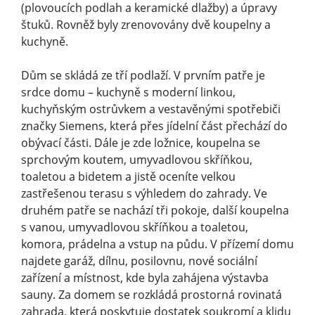
(plovoucích podlah a keramické dlažby) a úpravy
štuků. Rovněž byly zrenovovány dvě koupelny a
kuchyně.
Dům se skládá ze tří podlaží. V prvním patře je
srdce domu – kuchyně s moderní linkou,
kuchyňským ostrůvkem a vestavěnými spotřebiči
značky Siemens, která přes jídelní část přechází do
obývací části. Dále je zde ložnice, koupelna se
sprchovým koutem, umyvadlovou skříňkou,
toaletou a bidetem a jistě oceníte velkou
zastřešenou terasu s výhledem do zahrady. Ve
druhém patře se nachází tři pokoje, další koupelna
s vanou, umyvadlovou skříňkou a toaletou,
komora, prádelna a vstup na půdu. V přízemí domu
najdete garáž, dílnu, posilovnu, nové sociální
zařízení a místnost, kde byla zahájena výstavba
sauny. Za domem se rozkládá prostorná rovinatá
zahrada, která poskytuje dostatek soukromí a klidu