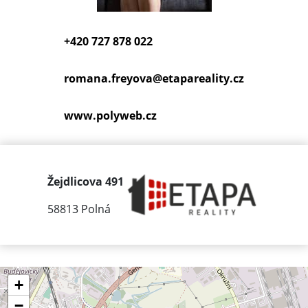
+420 727 878 022
romana.freyova@
etapareality.cz
www.polyweb.cz
Žejdlicova 491
58813 Polná
+
−