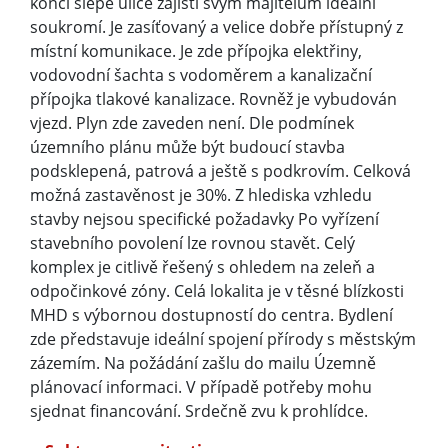
konci slepé ulice zajistí svým majitelům ideální
soukromí. Je zasíťovaný a velice dobře přístupný z
místní komunikace. Je zde přípojka elektřiny,
vodovodní šachta s vodoměrem a kanalizační
přípojka tlakové kanalizace. Rovněž je vybudován
vjezd. Plyn zde zaveden není. Dle podmínek
územního plánu může být budoucí stavba
podsklepená, patrová a ještě s podkrovím. Celková
možná zastavěnost je 30%. Z hlediska vzhledu
stavby nejsou specifické požadavky Po vyřízení
stavebního povolení lze rovnou stavět. Celý
komplex je citlivě řešený s ohledem na zeleň a
odpočinkové zóny. Celá lokalita je v těsné blízkosti
MHD s výbornou dostupností do centra. Bydlení
zde představuje ideální spojení přírody s městským
zázemím. Na požádání zašlu do mailu Územně
plánovací informaci. V případě potřeby mohu
sjednat financování. Srdečně zvu k prohlídce.