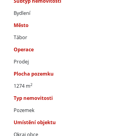
Subtyp nemovitosti
Bydlení
Město
Tábor
Operace
Prodej
Plocha pozemku
2
1274 m
Typ nemovitosti
Pozemek
Umístění objektu
Okraj obce